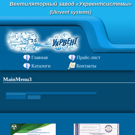
Перейти
Вентиляторный завод «Укрвентсистемы»
к
(Ukrvent systems)
содержимому
Главная
Прайс-лист
Каталоги
Контакты
MainMenu3