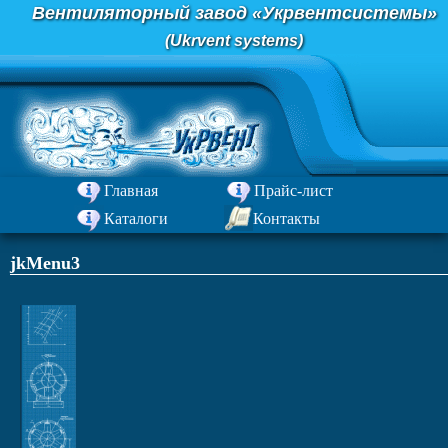
Перейти
Вентиляторный завод «Укрвентсистемы»
к
(Ukrvent systems)
содержимому
Главная
Прайс-лист
Каталоги
Контакты
jkMenu3