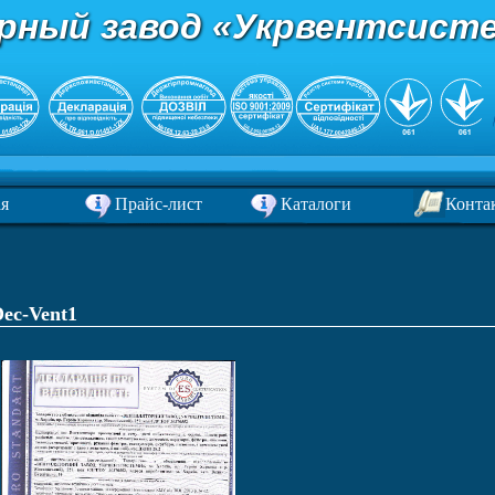
рный завод «Укрвентсис
ая
Прайс-лист
Каталоги
Конта
ec-Vent1