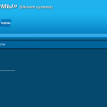
темы»
(Ukrvent systems)
кты