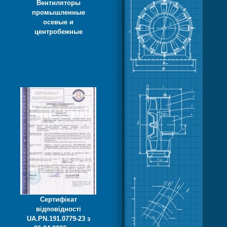
Вентиляторы
промышленные
осевые и
центробежные
Сертифікат
відповідності
UA.PN.191.0779-23 з