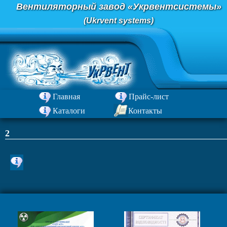
Перейти
Вентиляторный завод «Укрвентсистемы»
к
(Ukrvent systems)
содержимому
Главная
Прайс-лист
Каталоги
Контакты
2